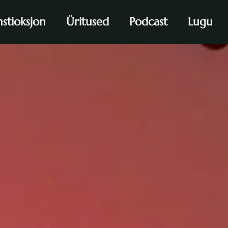
stioksjon
Üritused
Podcast
Lugu