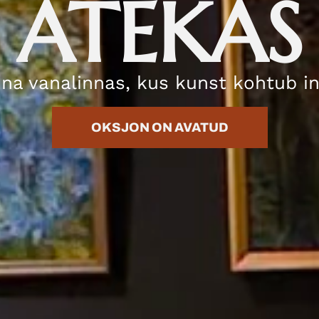
ATEKAS
nna vanalinnas, kus kunst kohtub 
OKSJON ON AVATUD