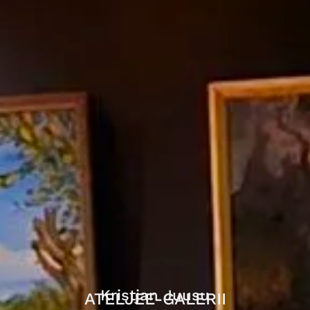
Kristjan Juusu
ATELJEE-GALERII